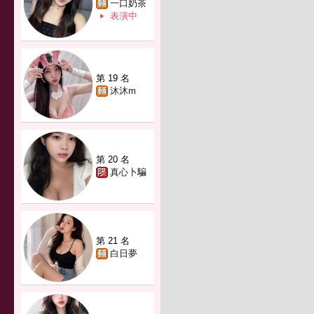
一口奶茶
表演中
第 19 名
沐沐m
第 20 名
真心卜騙
第 21 名
白日夢