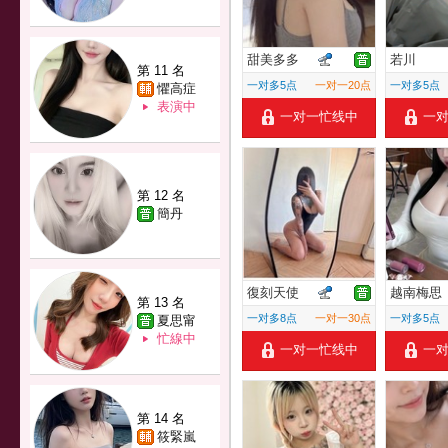
甜美多多
若川
第 11 名
一对多5点
一对一20点
一对多5点
懼高症
表演中
一对一忙线中
一
第 12 名
簡丹
復刻天使
越南梅思
第 13 名
一对多8点
一对一30点
一对多5点
夏思甯
忙線中
一对一忙线中
一
第 14 名
筱緊嵐