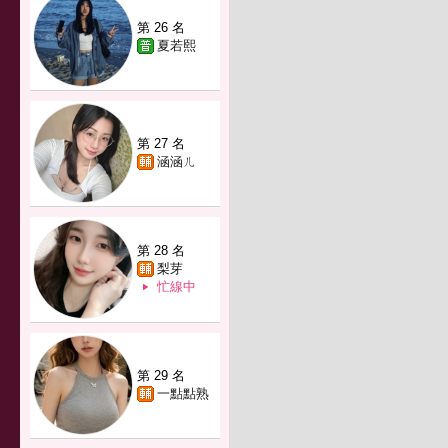
第 26 名
夏若熙
第 27 名
涵涵ㄦ
第 28 名
梨芽
忙線中
第 29 名
一點點熟