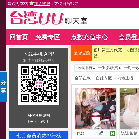
建议将本站
加入收藏
，方便日后找寻
回首页
免费专区
点数充值中心
会员登
使用第三方代充，可能導
溫馨提醒
下载手机 APP
當。
随时与你视讯聊天
业绩排行
一对多收费
一对一
全部在線
台妹专区
內地主播
APP使用說明
QRcode說明
他娘
諾諾兒兒
七月会员消费排行榜