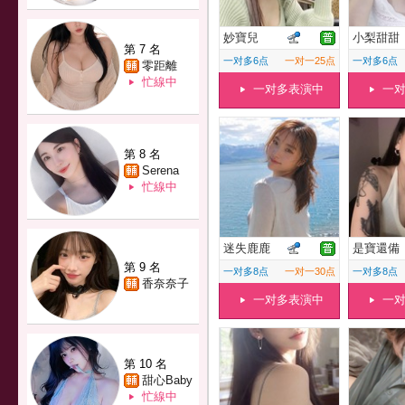
妙寶兒
小梨甜甜
第 7 名
一对多6点
一对一25点
一对多6点
零距離
忙線中
一对多表演中
一
第 8 名
Serena
忙線中
迷失鹿鹿
是寶還備
第 9 名
一对多8点
一对一30点
一对多8点
香奈奈子
一对多表演中
一
第 10 名
甜心Baby
忙線中