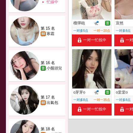
忙線中
榴彈砲
宣然
第 15 名
一对多5点
一对一20点
一对多8点
寒霜
一对一忙线中
一
第 16 名
小饅頭兒
o芽芽o
o棠棠o
第 17 名
一对多8点
一对一35点
一对多8点
出氣包
一对一忙线中
一
第 18 名