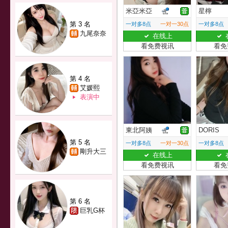
米亞米亞
星檸
第 3 名
一对多8点
一对一30点
一对多8点
九尾奈奈
在线上
看免费视讯
看免
第 4 名
艾媛熙
表演中
東北阿姨
DORIS
第 5 名
一对多8点
一对一30点
一对多8点
剛升大三
在线上
看免费视讯
看免
第 6 名
巨乳G杯