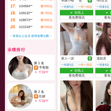
學妹小櫻
NG豆豆
17.
U24564**
赠 800点
一对多5点
一对一20点
一对多5点
在线上
18.
U29132**
赠 700点
看免费视讯
看免
19.
U28573**
赠 600点
20.
U21518**
赠 500点
~ 恭喜以上会员 获得免费点数 ~
业绩排行
新人一諾
溫如意
第 1 名
一对多5点
一对一25点
一对多6点
予宥期
在线上
忙線中
看免费视讯
看免
第 2 名
玖妍
忙線中